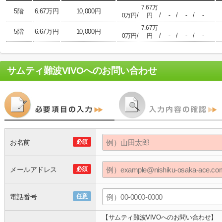
7.67万
5階
6.67万円
10,000円
/
/
/
/
0万円
円
-
-
-
7.67万
5階
6.67万円
10,000円
/
/
/
/
0万円
円
-
-
-
サムティ難波VIVO
へのお問い合わせ
お名前
必須
メールアドレス
必須
電話番号
任意
【サムティ難波VIVOへのお問い合わせ】