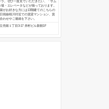
コチラ。ぜひ一度見ていただきたい、「サム
置き場・エレベータなどが揃っております。
築がお好きな方には13階建てのこちらの
日前線桜川付近での賃貸マンション、賃
合わせやご連絡を下さい。
売堀１丁目3-17 井村ビル新館1F