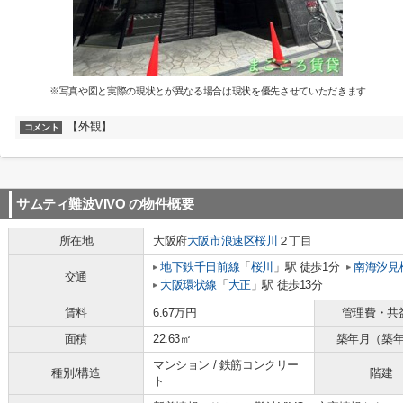
※写真や図と実際の現状とが異なる場合は現状を優先させていただきます
【外観】
コメント
サムティ難波VIVO
の物件概要
所在地
大阪府
大阪市浪速区
桜川
２丁目
地下鉄千日前線
「
桜川
」駅 徒歩1分
南海汐見
交通
大阪環状線
「
大正
」駅 徒歩13分
賃料
6.67万円
管理費・共
面積
22.63㎡
築年月（築
マンション / 鉄筋コンクリー
種別/構造
階建
ト