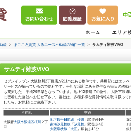
中
動産
>
まごころ賃貸 大阪エース不動産の物件一覧
>
サムティ難波VIVO
サムティ難波VIVO
セブンイレブン 大阪桜川2丁目店が211mにある物件です。共用部にはエレ
サービスが揃っているので便利です。平坦な場所にある物件なら毎日の移動
も充実した、平成28年築となっています。地上13階建ての物件。大阪市浪
に密着した当社へお任せ下さい。当社は、多種多様な賃貸情報を取り扱って
したら、お気軽にご連絡下さい。
所在地
交通
地下鉄千日前線
「
桜川
」駅 徒歩1分
築
大阪府
大阪市浪速区
桜川
２丁
南海汐見橋線
「
汐見橋
」駅 徒歩4分
1
目
大阪環状線
「
大正
」駅 徒歩13分
鉄