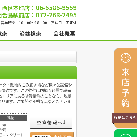
：06-6586-9559
西区本町店
：072-268-2495
百舌鳥駅前店
営業時間：
10：00～18：00
定休日：
不定休
ベータ・敷地内ごみ置き場など様々な設備や
も快適です。この物件は内観も綺麗で設備
速区エリアにある賃貸情報のことなら、地域
おります。ご要望や不明な点などございま
建物
空室情報へ
10年
3階建
筋コンクリート