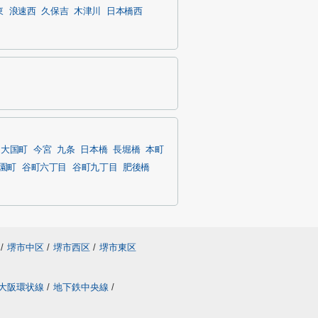
東
浪速西
久保吉
木津川
日本橋西
大国町
今宮
九条
日本橋
長堀橋
本町
園町
谷町六丁目
谷町九丁目
肥後橋
/
堺市中区
/
堺市西区
/
堺市東区
大阪環状線
/
地下鉄中央線
/