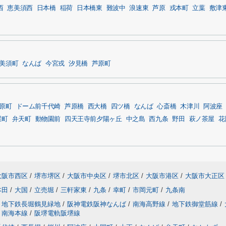
西
恵美須西
日本橋
稲荷
日本橋東
難波中
浪速東
芦原
戎本町
立葉
敷津
美須町
なんば
今宮戎
汐見橋
芦原町
原町
ドーム前千代崎
芦原橋
西大橋
四ツ橋
なんば
心斎橋
木津川
阿波座
屋町
弁天町
動物園前
四天王寺前夕陽ヶ丘
中之島
西九条
野田
萩ノ茶屋
花
大阪市西区
/
堺市堺区
/
大阪市中央区
/
堺市北区
/
大阪市港区
/
大阪市大正区
本田
/
大国
/
立売堀
/
三軒家東
/
九条
/
幸町
/
市岡元町
/
九条南
地下鉄長堀鶴見緑地
/
阪神電鉄阪神なんば
/
南海高野線
/
地下鉄御堂筋線
/
南海本線
/
阪堺電軌阪堺線