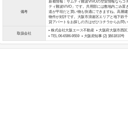
新着情報：サムティ難波VIVOの空室情報なら
ティ難波VIVO」です。共用部には敷地内ごみ
備考
道が平坦だと買い物も快適にできますね。高層建
物件が好評です。大阪市浪速区エリアと地下鉄千
貸アパートをお探しの方はぜひコチラからお問い
株式会社大阪エース不動産
大阪府大阪市西区立
取扱会社
TEL:06-6586-9559
大阪府知事 (2) 第61810号