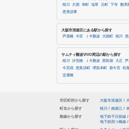
桜川
大国
幸町
塩草
元町
下寺
敷津
恵美須東
大阪市浪速区にある駅から探す
芦原橋
今宮
ＪＲ難波
大国町
桜川
恵
サムティ難波VIVO周辺の駅から探す
桜川
汐見橋
ＪＲ難波
西長堀
大正
芦
今宮戎
恵美須町
堺筋本町
新今宮
松
淀屋橋
市区町村から探す
大阪市浪速区
/
町名から探す
桜川
/
南堀江
/
路線から探す
地下鉄千日前線
/
地下鉄四つ橋線
/