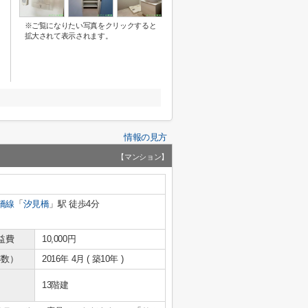
※ご覧になりたい写真をクリックすると
拡大されて表示されます。
情報の見方
【マンション】
橋線
「
汐見橋
」駅 徒歩4分
益費
10,000円
年数）
2016年 4月 ( 築10年 )
13階建