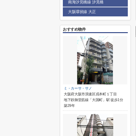
南海汐見橋線 汐見橋
大阪環状線 大正
おすすめ物件
ミ・カーサ・サノ
大阪府大阪市浪速区戎本町１丁目
地下鉄御堂筋線「大国町」駅 徒歩1分
築29年