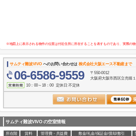
※地図上に表示される物件の位置は付近住所に所在することを表すものであり、実際の物
サムティ難波VIVO
へのお問い合わせは
株式会社大阪エース不動産まで
06-6586-9559
〒550-0012
大阪府大阪市西区立売堀１丁
10：00～18：00 定休日:不定休
サムティ難波VIVO
の空室情報
所在階
賃料
管理費・共益費
敷金/礼金/保証金/償却/敷引