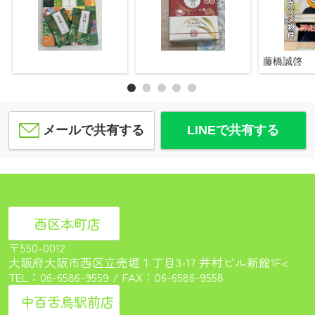
藤橋誠啓
メールで共有する
LINEで共有する
西区本町店
〒550-0012
大阪府大阪市西区立売堀１丁目3-17 井村ビル新館1F<
TEL：
06-6586-9559
/ FAX：06-6586-9558
中百舌鳥駅前店