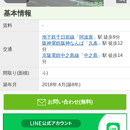
基本情報
賃料
-
地下鉄千日前線
「
阿波座
」駅 徒歩9分
阪神電鉄阪神なんば
「
九条
」駅 徒歩12
交通
分
京阪電鉄中之島線
「
中之島
」駅 徒歩14
分
間取り(面積)
-(-)
築年月
2018年 4月(築8年)
お問い合わせ(無料)