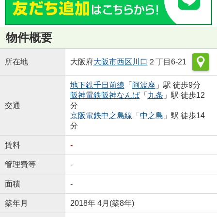
物件概要
所在地
大阪府
大阪市西区
川口
２丁目6-21
地下鉄千日前線
「
阿波座
」駅 徒歩9分
阪神電鉄阪神なんば
「
九条
」駅 徒歩12
交通
分
京阪電鉄中之島線
「
中之島
」駅 徒歩14
分
賃料
-
管理費等
-
面積
-
築年月
2018年 4月(築8年)