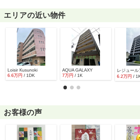
エリアの近い物件
Loisir Kusunoki
AQUA GALAXY
6.6
万
円
/ 1DK
7
万
円
/ 1K
6.2
万
円
/ 1
お客様の声