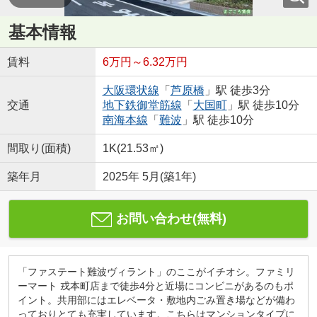
基本情報
賃料
6万円～6.32万円
大阪環状線
「
芦原橋
」駅 徒歩3分
交通
地下鉄御堂筋線
「
大国町
」駅 徒歩10分
南海本線
「
難波
」駅 徒歩10分
間取り(面積)
1K(21.53㎡)
築年月
2025年 5月(築1年)
お問い合わせ(無料)
「ファステート難波ヴィラント」のここがイチオシ。ファミリ
ーマート 戎本町店まで徒歩4分と近場にコンビニがあるのもポ
イント。共用部にはエレベータ・敷地内ごみ置き場などが備わ
っておりとても充実しています。こちらはマンションタイプに