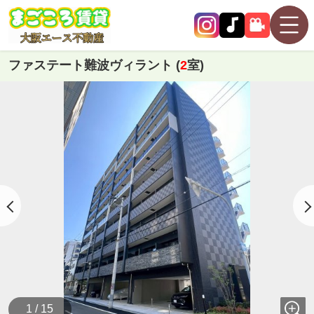
ファステート難波ヴィラント (
2
室)
1 / 15