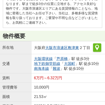
なります。駅まで徒歩3分の位置に立地する、アクセス良好な
物件です。大阪市浪速区エリアにある賃貸情報のことなら、地
域に密着した当社へお任せ下さい。当社は、多種多様な賃貸情
報を取り扱っております。ご要望や不明な点などございました
ら、お気軽にご連絡下さい。
物件概要
所在地
大阪府
大阪市浪速区
敷津東
２丁目
大阪環状線
「
芦原橋
」駅 徒歩3分
交通
地下鉄御堂筋線
「
大国町
」駅 徒歩10分
南海本線
「
難波
」駅 徒歩10分
賃料
6万円～6.32万円
管理費等
10,000円
面積
21.53㎡