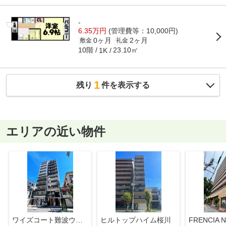
-
6.35万円
(管理費等：10,000円)
0ヶ月
2ヶ月
敷金
礼金
10階
23.10㎡
1K
1
残り
件を表示する
エリアの近い物件
ワイズコート難波ウエスト
ヒルトップハイム桜川
FRENCIA 