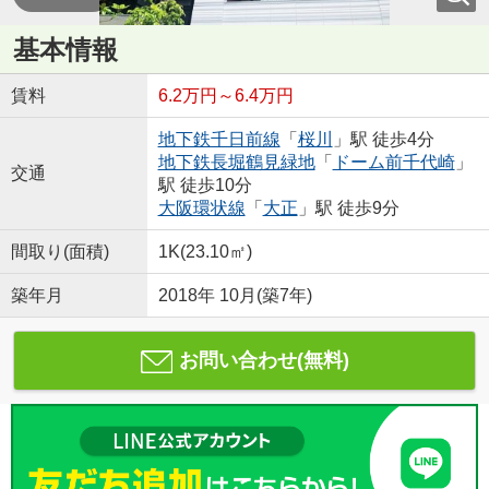
基本情報
賃料
6.2万円～6.4万円
地下鉄千日前線
「
桜川
」駅 徒歩4分
地下鉄長堀鶴見緑地
「
ドーム前千代崎
」
交通
駅 徒歩10分
大阪環状線
「
大正
」駅 徒歩9分
間取り(面積)
1K(23.10㎡)
築年月
2018年 10月(築7年)
お問い合わせ(無料)