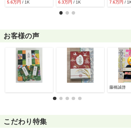
5.6
万
円
/ 1K
6.3
万
円
/ 1K
7.6
万
円
/ 1
お客様の声
藤橋誠啓
こだわり特集