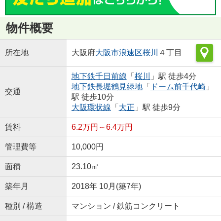
物件概要
所在地
大阪府
大阪市浪速区
桜川
４丁目
地下鉄千日前線
「
桜川
」駅 徒歩4分
地下鉄長堀鶴見緑地
「
ドーム前千代崎
」
交通
駅 徒歩10分
大阪環状線
「
大正
」駅 徒歩9分
賃料
6.2万円～6.4万円
管理費等
10,000円
面積
23.10㎡
築年月
2018年 10月(築7年)
種別 / 構造
マンション / 鉄筋コンクリート