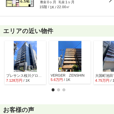
0ヶ月
1ヶ月
敷金
礼金
15階
22.00㎡
1K
エリアの近い物件
VERGER ZENSHIN
プレサンス桜川グロワール
大国町池田
5.6
万
円
/ 1K
7.128
万
円
/ 1K
4.75
万
円
/ 
お客様の声