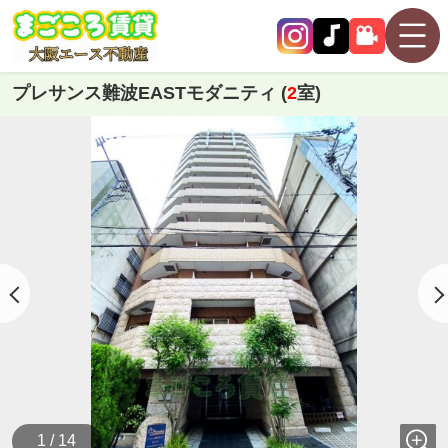
プレサンス難波EASTモダニティ (
2
室)
1 / 14