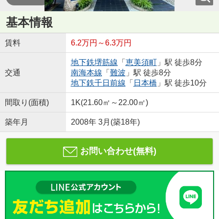
基本情報
賃料
6.2万円～6.3万円
地下鉄堺筋線
「
恵美須町
」駅 徒歩8分
交通
南海本線
「
難波
」駅 徒歩8分
地下鉄千日前線
「
日本橋
」駅 徒歩10分
間取り(面積)
1K(21.60㎡～22.00㎡)
築年月
2008年 3月(築18年)
お問い合わせ(無料)