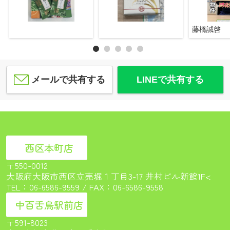
藤橋誠啓
メールで共有する
LINEで共有する
西区本町店
〒550-0012
大阪府大阪市西区立売堀１丁目3-17 井村ビル新館1F<
TEL：
06-6586-9559
/ FAX：06-6586-9558
中百舌鳥駅前店
〒591-8023