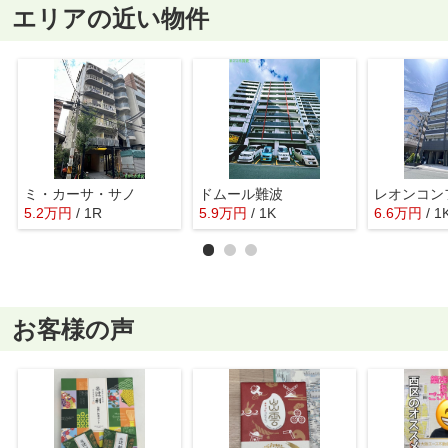
エリアの近い物件
ミ・カーサ・サノ
ドムール難波
5.2
万
円
/ 1R
5.9
万
円
/ 1K
6.6
万
円
/ 1
お客様の声