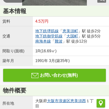
基本情報
賃料
4.5万円
地下鉄堺筋線
「
恵美須町
」駅 徒歩2分
交通
地下鉄御堂筋線
「
大国町
」駅 徒歩5分
南海本線
「
難波
」駅 徒歩12分
間取り(面積)
1R(16.69㎡)
築年月
1991年 3月(築35年)
お問い合わせ(無料)
物件概要
大阪府
大阪市浪速区
恵美須西
１丁
所在地
目