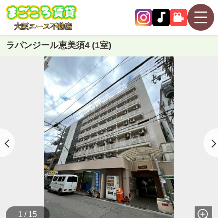
ラパンジール恵美須4 (
1
室)
1 / 15