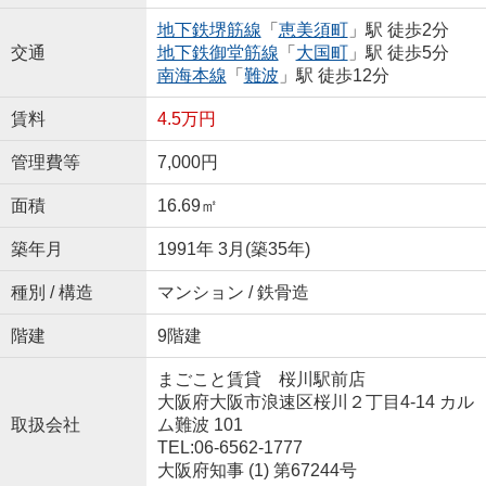
地下鉄堺筋線
「
恵美須町
」駅 徒歩2分
交通
地下鉄御堂筋線
「
大国町
」駅 徒歩5分
南海本線
「
難波
」駅 徒歩12分
賃料
4.5万円
管理費等
7,000円
面積
16.69㎡
築年月
1991年 3月(築35年)
種別 / 構造
マンション / 鉄骨造
階建
9階建
まごこと賃貸 桜川駅前店
大阪府大阪市浪速区桜川２丁目4-14 カル
取扱会社
ム難波 101
TEL:06-6562-1777
大阪府知事 (1) 第67244号