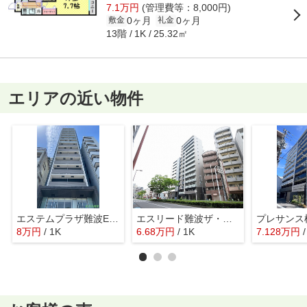
7.1万円
(管理費等：8,000円)
0ヶ月
0ヶ月
敷金
礼金
13階
25.32㎡
1K
エリアの近い物件
エステムプラザ難波EASTⅡブレスト
エスリード難波ザ・プレミア
8
万
円
/ 1K
6.68
万
円
/ 1K
7.128
万
円