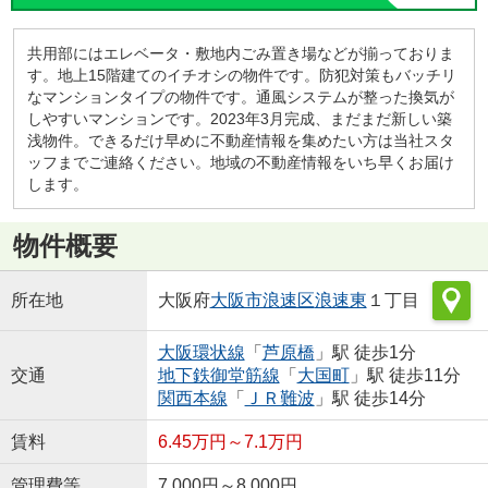
共用部にはエレベータ・敷地内ごみ置き場などが揃っておりま
す。地上15階建てのイチオシの物件です。防犯対策もバッチリ
なマンションタイプの物件です。通風システムが整った換気が
しやすいマンションです。2023年3月完成、まだまだ新しい築
浅物件。できるだけ早めに不動産情報を集めたい方は当社スタ
ッフまでご連絡ください。地域の不動産情報をいち早くお届け
します。
物件概要
所在地
大阪府
大阪市浪速区
浪速東
１丁目
大阪環状線
「
芦原橋
」駅 徒歩1分
交通
地下鉄御堂筋線
「
大国町
」駅 徒歩11分
関西本線
「
ＪＲ難波
」駅 徒歩14分
賃料
6.45万円～7.1万円
管理費等
7,000円～8,000円