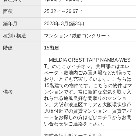
面積
25.32㎡～26.67㎡
築年月
2023年 3月(築3年)
種別 / 構造
マンション / 鉄筋コンクリート
階建
15階建
「MELDIA CREST TAPP NAMBA-WES
T」のここがイチオシ。共用部にはエレ
ベータ・敷地内ごみ置き場などが揃って
おり、とても充実しています。こちらは
15階建ての物件です。こちらの物件はマ
備考
ンションです。常に新鮮な空気を取り入
れられる通風良好な間取りのマンショ
ン。大阪市浪速区エリアと大阪環状線芦
原橋付近での賃貸マンション、賃貸アパ
ートをお探しの方はぜひコチラからお問
い合わせやご連絡を下さい。
株式会社大阪エース不動産