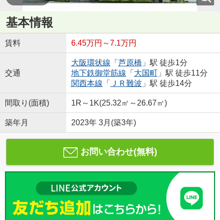
基本情報
賃料
6.45万円～7.1万円
大阪環状線
「
芦原橋
」駅 徒歩1分
交通
地下鉄御堂筋線
「
大国町
」駅 徒歩11分
関西本線
「
ＪＲ難波
」駅 徒歩14分
間取り(面積)
1R～1K(25.32㎡～26.67㎡)
築年月
2023年 3月(築3年)
お問い合わせ(無料)