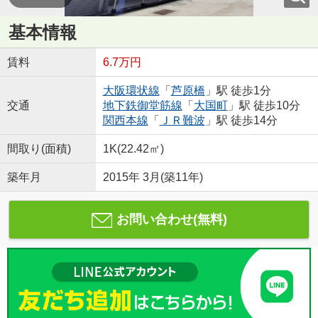
基本情報
賃料
6.7万円
大阪環状線
「
芦原橋
」駅 徒歩1分
交通
地下鉄御堂筋線
「
大国町
」駅 徒歩10分
関西本線
「
ＪＲ難波
」駅 徒歩14分
間取り(面積)
1K(22.42㎡)
築年月
2015年 3月(築11年)
お問い合わせ(無料)