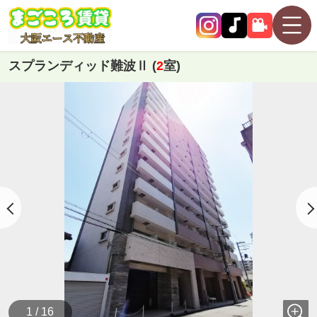
スプランディッド難波Ⅱ (
2
室)
1 / 16