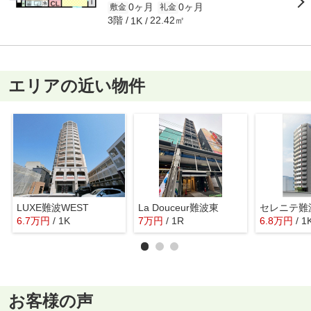
0ヶ月
0ヶ月
敷金
礼金
3階
22.42㎡
1K
エリアの近い物件
LUXE難波WEST
La Douceur難波東
セレニテ難
6.7
万
円
/ 1K
7
万
円
/ 1R
6.8
万
円
/ 1
お客様の声