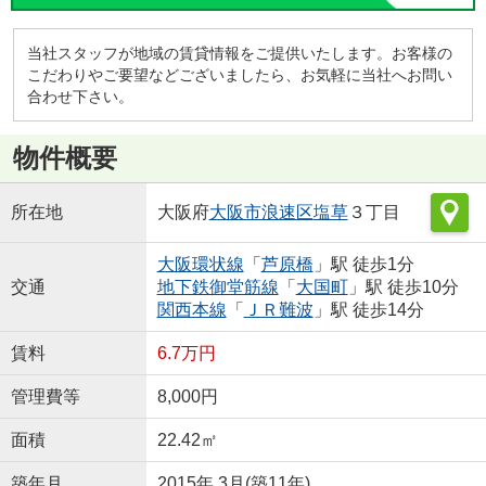
当社スタッフが地域の賃貸情報をご提供いたします。お客様の
こだわりやご要望などございましたら、お気軽に当社へお問い
合わせ下さい。
物件概要
所在地
大阪府
大阪市浪速区
塩草
３丁目
大阪環状線
「
芦原橋
」駅 徒歩1分
交通
地下鉄御堂筋線
「
大国町
」駅 徒歩10分
関西本線
「
ＪＲ難波
」駅 徒歩14分
賃料
6.7万円
管理費等
8,000円
面積
22.42㎡
築年月
2015年 3月(築11年)