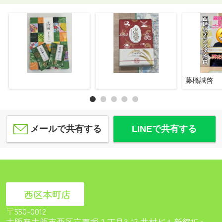
藤橋誠啓
メールで共有する
LINEで共有する
西区本町店
〒550-0012
大阪府大阪市西区立売堀１丁目3-17 井村ビル新館1F<