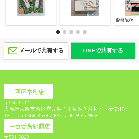
藤橋誠啓
メールで共有する
LINEで共有する
西区本町店
〒550-0012
大阪府大阪市西区立売堀１丁目3-17 井村ビル新館1F<
TEL：
06-6586-9559
/ FAX：06-6586-9558
中百舌鳥駅前店
〒591-8023