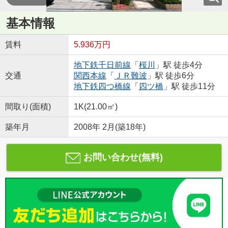
基本情報
賃料
5.936万円
地下鉄千日前線
「
桜川
」駅 徒歩4分
交通
関西本線
「
ＪＲ難波
」駅 徒歩6分
地下鉄四つ橋線
「
四ツ橋
」駅 徒歩11分
間取り(面積)
1K(21.00㎡)
築年月
2008年 2月(築18年)
お問い合わせ(無料)