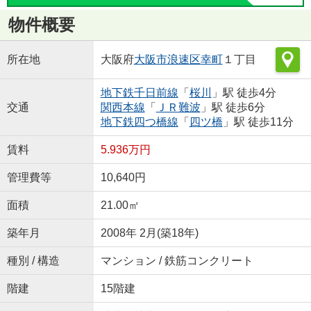
物件概要
所在地
大阪府
大阪市浪速区
幸町
１丁目
地下鉄千日前線
「
桜川
」駅 徒歩4分
交通
関西本線
「
ＪＲ難波
」駅 徒歩6分
地下鉄四つ橋線
「
四ツ橋
」駅 徒歩11分
賃料
5.936万円
管理費等
10,640円
面積
21.00㎡
築年月
2008年 2月(築18年)
種別 / 構造
マンション / 鉄筋コンクリート
階建
15階建