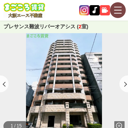
プレサンス難波リバーオアシス (
2
室)
1 / 15