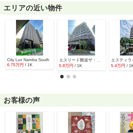
エリアの近い物件
City Lux Namba South
エスリード難波ザ・ゲート
エスティラ
6.75
万
円
/ 1K
5.8
万
円
/ 1K
5.4
万
円
/ 1
お客様の声